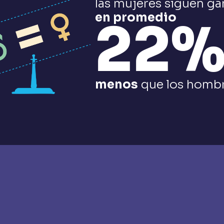
las mujeres siguen g
en promedio
22
menos
que los homb