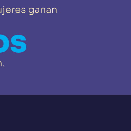
ujeres ganan
os
n.