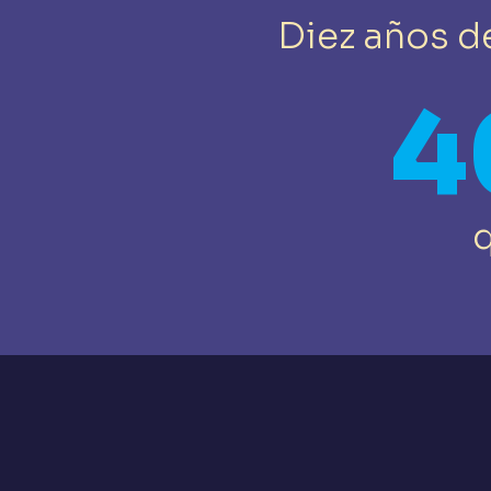
Diez años d
4
q