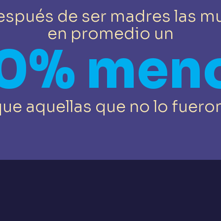
espués de ser madres las m
en promedio un
0% men
ue aquellas que no lo fuero