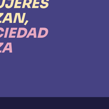
JERES
AN,
CIEDAD
ZA