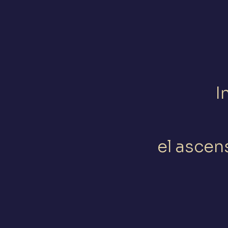
I
el ascen