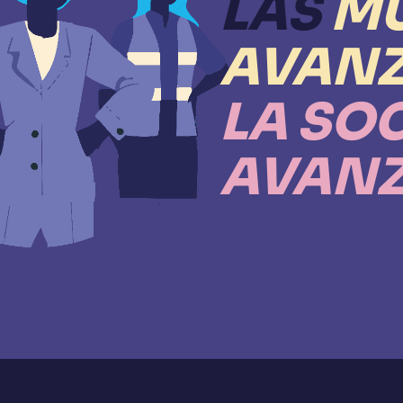
LAS
MU
AVANZ
LA SO
AVAN